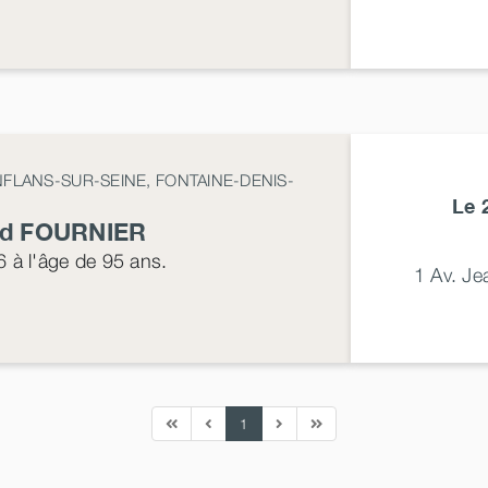
FLANS-SUR-SEINE, FONTAINE-DENIS-
Le 
nd
FOURNIER
6
à l'âge de 95 ans.
1 Av. J
1