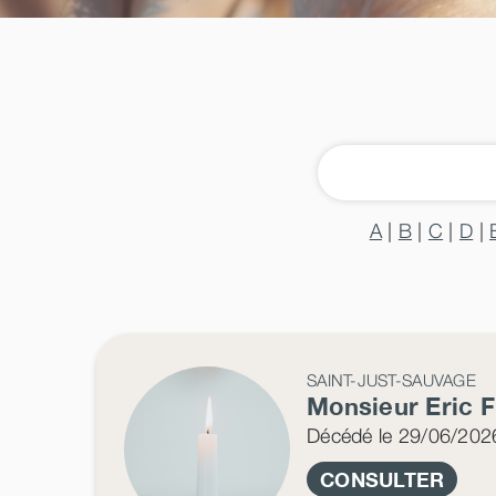
A
|
B
|
C
|
D
|
SAINT-JUST-SAUVAGE
Monsieur Eric
Décédé
le 29/06/202
CONSULTER