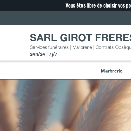
Passer
Vous êtes libre de choisir vos po
au
contenu
SARL GIROT FRERE
Services funéraires | Marbrerie | Contrats Obsèq
24h/24 | 7j/7
Marbrerie