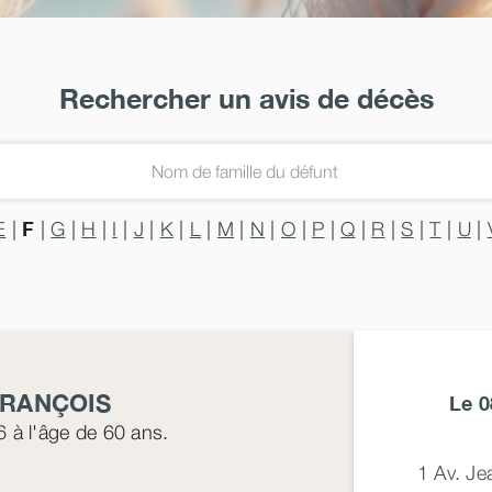
Rechercher un avis de décès
F
E
|
|
G
|
H
|
I
|
J
|
K
|
L
|
M
|
N
|
O
|
P
|
Q
|
R
|
S
|
T
|
U
|
FRANÇOIS
Le 0
6
à l'âge de 60 ans.
1 Av. J