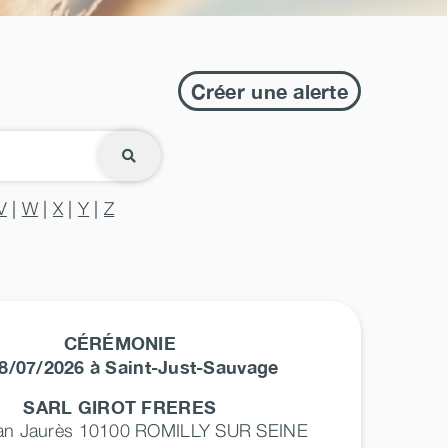
Créer une alerte
V
|
W
|
X
|
Y
|
Z
CÉRÉMONIE
8/07/2026 à Saint-Just-Sauvage
SARL GIROT FRERES
ean Jaurès 10100
ROMILLY SUR SEINE