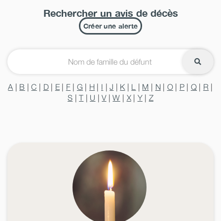
Rechercher un avis de décès
Créer une alerte
A
|
B
|
C
|
D
|
E
|
F
|
G
|
H
|
I
|
J
|
K
|
L
|
M
|
N
|
O
|
P
|
Q
|
R
|
S
|
T
|
U
|
V
|
W
|
X
|
Y
|
Z