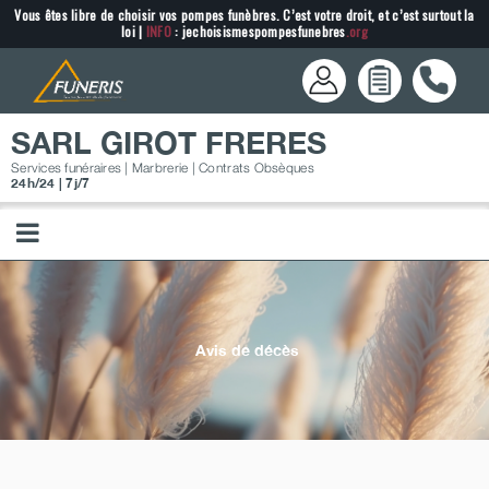
Passer
Vous êtes libre de choisir vos pompes funèbres. C’est votre droit, et c’est surtout la
loi |
INFO
: jechoisismespompesfunebres
.org
au
contenu
SARL GIROT FRERES
Services funéraires | Marbrerie | Contrats Obsèques
24h/24 | 7j/7
Avis de décès