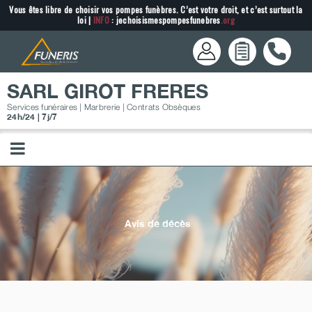
Passer
Vous êtes libre de choisir vos pompes funèbres. C’est votre droit, et c’est surtout la
loi |
INFO
: jechoisismespompesfunebres
.org
au
contenu
SARL GIROT FRERES
Services funéraires | Marbrerie | Contrats Obsèques
24h/24 | 7j/7
Avis de décès