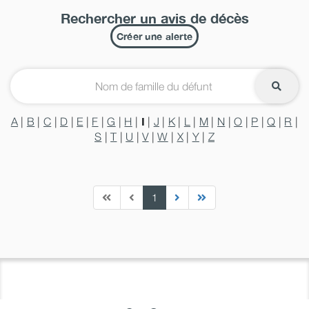
Rechercher un avis de décès
Créer une alerte
I
A
|
B
|
C
|
D
|
E
|
F
|
G
|
H
|
|
J
|
K
|
L
|
M
|
N
|
O
|
P
|
Q
|
R
|
S
|
T
|
U
|
V
|
W
|
X
|
Y
|
Z
1